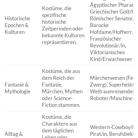
Ägyptischer Pharao/i
Kostüme, die
Griechischer Gott/Göt
spezifische
Historische
Römischer Senator/in
historische
Epochen &
Barocke
Zeitperioden oder
Kulturen
Hofdame/Hofherr,
bekannte Kulturen
Französischer
repräsentieren.
Revolutionär/in,
Viktorianisches
Kind/Erwachsener
Kostüme, die aus
dem Reich der
Märchenwesen (Fee, 
Fantasie &
Fantasie,
Zwerg), Superheld/in
Mythologie
Märchen, Mythen
Weltraumreisender/A
oder Science-
Roboter/Maschine
Fiction stammen.
Kostüme, die
Charaktere aus
Western-Cowboy/in,
dem täglichen
Alltag &
Pirat/in, Berufsbekle
Leben oder