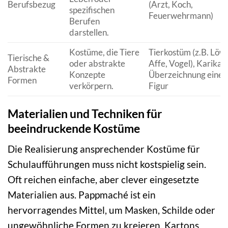
Berufsbezug
(Arzt, Koch,
spezifischen
Feuerwehrmann)
Berufen
darstellen.
Kostüme, die Tiere
Tierkostüm (z.B. Löw
Tierische &
oder abstrakte
Affe, Vogel), Karikat
Abstrakte
Konzepte
Überzeichnung einer
Formen
verkörpern.
Figur
Materialien und Techniken für
beeindruckende Kostüme
Die Realisierung ansprechender Kostüme für
Schulaufführungen muss nicht kostspielig sein.
Oft reichen einfache, aber clever eingesetzte
Materialien aus. Pappmaché ist ein
hervorragendes Mittel, um Masken, Schilde oder
ungewöhnliche Formen zu kreieren. Kartons