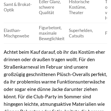
Edler Glanz,
Historische
Tro
Samt & Brokat-
schwere
Kostüme,
ode
Optik
Qualität
Theater
vor
Ha
Figurbetont,
Elasthan-
Superhelden,
maximale
Fei
Mischgewebe
Catsuits
Beweglichkeit
Achtet beim Kauf darauf, ob ihr das Kostüm eher
drinnen oder draußen tragen wollt. Für den
Straßenkarneval im Februar sind unsere
großzügig geschnittenen Plüsch-Overalls perfekt,
da ihr problemlos warme Funktionsunterwäsche
oder sogar eine dünne Jacke darunter ziehen
könnt. Für die Club-Party im Sommer sind
hingegen leichte, atmungsaktive Materialien wie