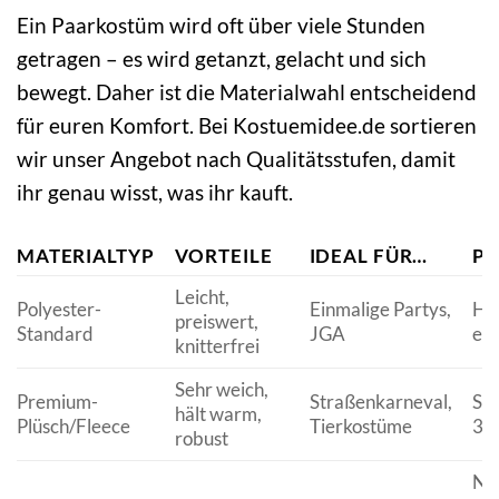
Ein Paarkostüm wird oft über viele Stunden
getragen – es wird getanzt, gelacht und sich
bewegt. Daher ist die Materialwahl entscheidend
für euren Komfort. Bei Kostuemidee.de sortieren
wir unser Angebot nach Qualitätsstufen, damit
ihr genau wisst, was ihr kauft.
MATERIALTYP
VORTEILE
IDEAL FÜR…
PF
Leicht,
Polyester-
Einmalige Partys,
Ha
preiswert,
Standard
JGA
em
knitterfrei
Sehr weich,
Premium-
Straßenkarneval,
Sc
hält warm,
Plüsch/Fleece
Tierkostüme
30
robust
Nu