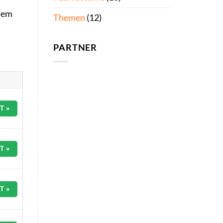
edem
Themen
(12)
PARTNER
T »
T »
T »