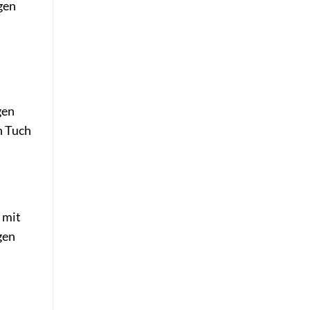
gen
gen
n Tuch
 mit
gen