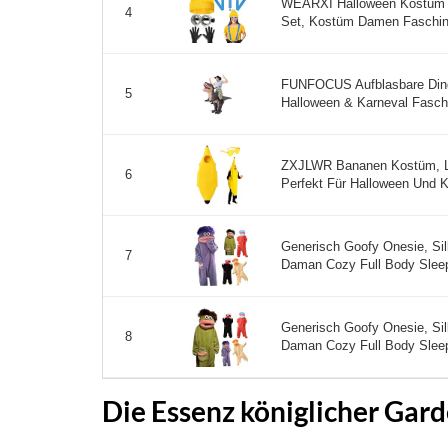
WEARXI Halloween Kostüm 
4
Set, Kostüm Damen Faschin
FUNFOCUS Aufblasbare Dino
5
Halloween & Karneval Faschi
ZXJLWR Bananen Kostüm, L
6
Perfekt Für Halloween Und Ka
Generisch Goofy Onesie, Si
7
Daman Cozy Full Body Sleep
Generisch Goofy Onesie, Si
8
Daman Cozy Full Body Sleep
Die Essenz königlicher Gar