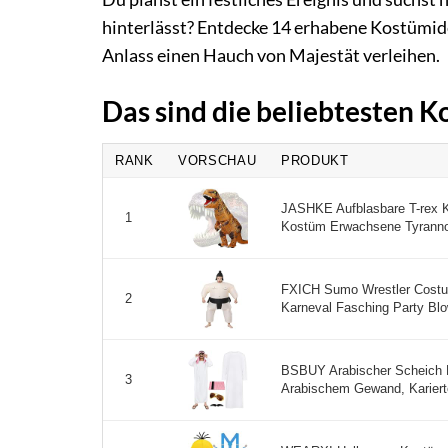
hinterlässt? Entdecke 14 erhabene Kostümide
Anlass einen Hauch von Majestät verleihen.
Das sind die beliebtesten 
RANK
VORSCHAU
PRODUKT
JASHKE Aufblasbare T-rex K
1
Kostüm Erwachsene Tyrannos
FXICH Sumo Wrestler Costum
2
Karneval Fasching Party Blo
BSBUY Arabischer Scheich 
3
Arabischem Gewand, Kariertes