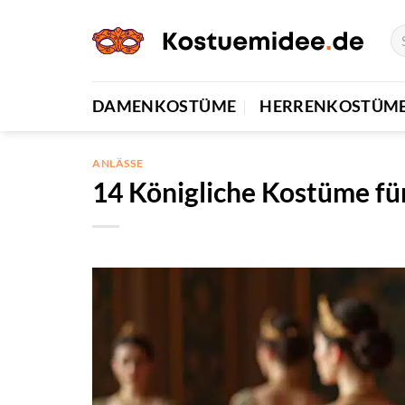
Zum
Inhalt
springen
DAMENKOSTÜME
HERRENKOSTÜM
ANLÄSSE
14 Königliche Kostüme für