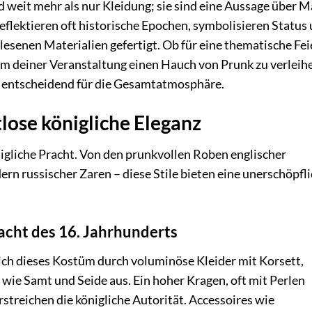
d weit mehr als nur Kleidung; sie sind eine Aussage über M
reflektieren oft historische Epochen, symbolisieren Status
esenen Materialien gefertigt. Ob für eine thematische Fei
 um deiner Veranstaltung einen Hauch von Prunk zu verleih
st entscheidend für die Gesamtatmosphäre.
tlose königliche Eleganz
önigliche Pracht. Von den prunkvollen Roben englischer
n russischer Zaren – diese Stile bieten eine unerschöpfl
acht des 16. Jahrhunderts
 sich dieses Kostüm durch voluminöse Kleider mit Korsett,
wie Samt und Seide aus. Ein hoher Kragen, oft mit Perlen
streichen die königliche Autorität. Accessoires wie