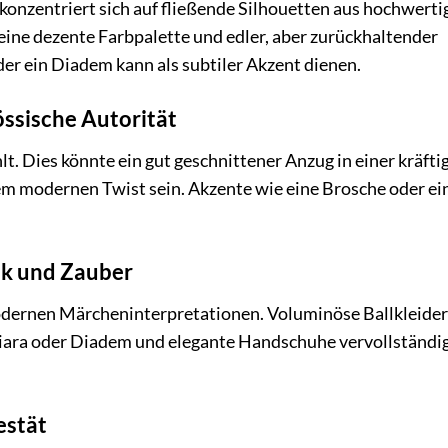
onzentriert sich auf fließende Silhouetten aus hochwerti
 eine dezente Farbpalette und edler, aber zurückhaltender
der ein Diadem kann als subtiler Akzent dienen.
össische Autorität
t. Dies könnte ein gut geschnittener Anzug in einer kräfti
em modernen Twist sein. Akzente wie eine Brosche oder ei
ik und Zauber
odernen Märcheninterpretationen. Voluminöse Ballkleider
n. Tiara oder Diadem und elegante Handschuhe vervollständi
estät