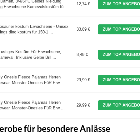
Damen, 3/4/6PC Gelbes Kleidung
12,74 €
ZUM TOP ANGEBO
g Erwachsene Karnevalskostüm fü ...
saurier kostüm Erwachsene - Unisex
33,89 €
ZUM TOP ANGEBO
ngs dino kostüm für 150-1 ...
ustiges Kostüm Für Erwachsene,
8,49 €
ZUM TOP ANGEBO
rneval, Inklusive Gelbe Bril ...
lly Onesie Fleece Pajamas Herren
29,99 €
ZUM TOP ANGEBO
wear, Monster-Onesies FüR Erw ...
lly Onesie Fleece Pajamas Herren
29,99 €
ZUM TOP ANGEBO
wear, Monster-Onesies FüR Erw ...
derobe für besondere Anlässe