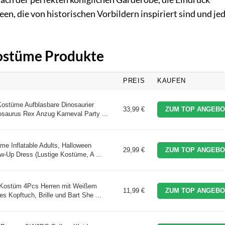
en, die von historischen Vorbildern inspiriert sind und j
Kostüme Produkte
PREIS
KAUFEN
ostüme Aufblasbare Dinosaurier
33,99 €
ZUM TOP ANGEBO
aurus Rex Anzug Karneval Party ...
e Inflatable Adults, Halloween
29,99 €
ZUM TOP ANGEBO
w-Up Dress (Lustige Kostüme, A ...
Kostüm 4Pcs Herren mit Weißem
11,99 €
ZUM TOP ANGEBO
 Kopftuch, Brille und Bart She ...